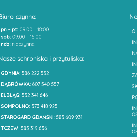
Biuro czynne:
Na
pn – pt:
09:00 – 18:00
O
sob:
09:00 – 15:00
I
ndz:
nieczynne
NA
Nasze schroniska i przytuliska:
I
GDYNIA:
586 222 552
Z
DĄBRÓWKA:
607 540 557
S
ELBLĄG:
552 341 646
P
SOMPOLNO:
573 418 925
I
O
STAROGARD GDAŃSKI:
585 609 931
I
TCZEW:
585 319 656
O