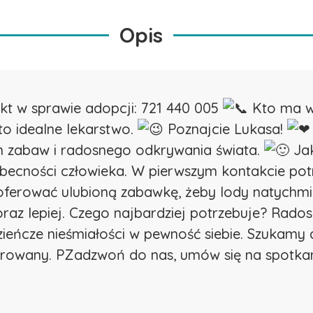
Opis
t w sprawie adopcji: 721 440 005
Kto ma w 
to idealne lekarstwo.
Poznajcie Lukasa!
ch zabaw i radosnego odkrywania świata.
Jak
obecności człowieka. W pierwszym kontakcie potr
aoferować ulubioną zabawkę, żeby lody natychmia
oraz lepiej. Czego najbardziej potrzebuje? Rad
zieńcze nieśmiałości w pewność siebie. Szukamy
trowany. PZadzwoń do nas, umów się na spotkani